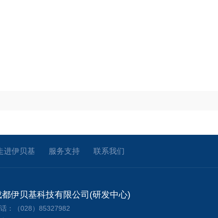
走进伊贝基
服务支持
联系我们
成都伊贝基科技有限公司(研发中心)
话：（028）85327982